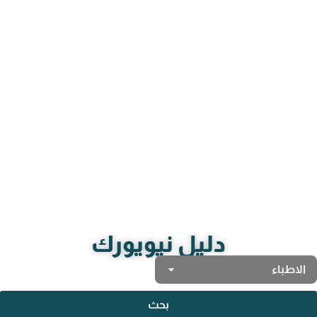
دليل نيويورك
بحث