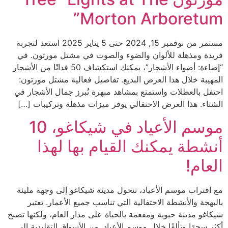
Morton Arboretum”
مستمر من نوفمبر 15, 2024 حتى 5 يناير 2025 استعد لتجربة
فريدة ومذهلة للألوان والضوء والصوت في مشتل مورتون. في
“إضاءة: أضواء الأشجار”، يمكنك استكشاف 50 فدانًا من الأشجار
المهيبة خلال هذا العرض البديع. تفاصيل فعالية مشتل مورتون:
احتفل بالعطلات واستمتع بمشاهد مبهرة تُبرز جمال الأشجار في
الشتاء. هذا العرض الاحتفالي يوفر ميزات مذهلة وتركيبات […]
موسم الأعياد في شيكاغو، 10
أنشطة يمكنك القيام بها لهذا
العام!
مع اقتراب موسم الأعياد، تتحول مدينة شيكاغو إلى وجهة مليئة
بالبهجة والأنشطة الاحتفالية التي تناسب جميع الأعمار. تعتبر
شيكاغو مدينة حيوية ومفعمة بالحياة على مدار العام، ولكنها تصبح
أكثر سحرًا وتألقًا خلال موسم الأعياد. من الأسواق التقليدية إلى