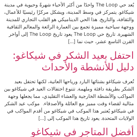
يُعد حي The Loop واحدًا من أكثر الأحياء شهرةً وحيوية في مدينة
شيكاغو. يتمركز في وسط المدينة، ويشكل مركزًا رئيسيًا للأعمال،
والثقافة، والتاريخ. هذا الحي الديناميكي هو القلب التجاري للمدينة
ووجهة سياحية مميزة تجمع بين العمارة الرائعة والمعالم الثقافية
الشهيرة. تاريخ حي The Loop يعود تاريخ The Loop إلى أواخر
القرن التاسع عشر، حيث نما […]
احتفل بعيد الشكر في شيكاغو:
دليل للأنشطة والأحداث
تُعرف شيكاغو بشتائها البارد ورياحها العاتية، لكنها تحتفل بعيد
الشكر بطريقة دافئة وملهمة. تتنوع احتفالات العيد في شيكاغو بين
المواكب والأنشطة الخارجية والعشاء التقليدي، مما يجعلها وجهة
مثالية لقضاء وقت مميز مع العائلة والأصدقاء. موكب عيد الشكر
في شيكاغو يُعتبر هذا الموكب في شيكاغو من أقدم المواكب في
الولايات المتحدة. يعود تاريخ هذا الموكب إلى […]
أفضل المتاجر في شيكاغو