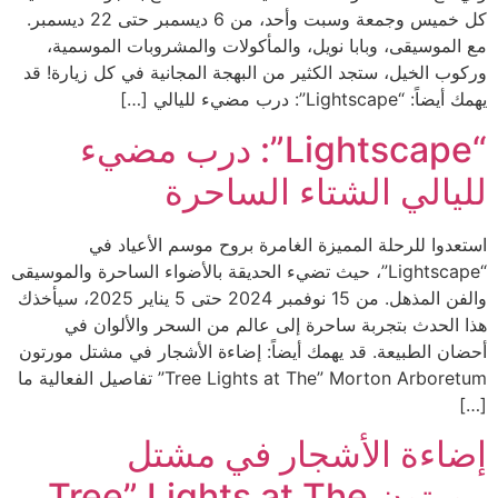
كل خميس وجمعة وسبت وأحد، من 6 ديسمبر حتى 22 ديسمبر.
مع الموسيقى، وبابا نويل، والمأكولات والمشروبات الموسمية،
وركوب الخيل، ستجد الكثير من البهجة المجانية في كل زيارة! قد
يهمك أيضاً: “Lightscape”: درب مضيء لليالي […]
“Lightscape”: درب مضيء
لليالي الشتاء الساحرة
استعدوا للرحلة المميزة الغامرة بروح موسم الأعياد في
“Lightscape”، حيث تضيء الحديقة بالأضواء الساحرة والموسيقى
والفن المذهل. من 15 نوفمبر 2024 حتى 5 يناير 2025، سيأخذك
هذا الحدث بتجربة ساحرة إلى عالم من السحر والألوان في
أحضان الطبيعة. قد يهمك أيضاً: إضاءة الأشجار في مشتل مورتون
Tree Lights at The” Morton Arboretum” تفاصيل الفعالية ما
[…]
إضاءة الأشجار في مشتل
مورتون Tree” Lights at The