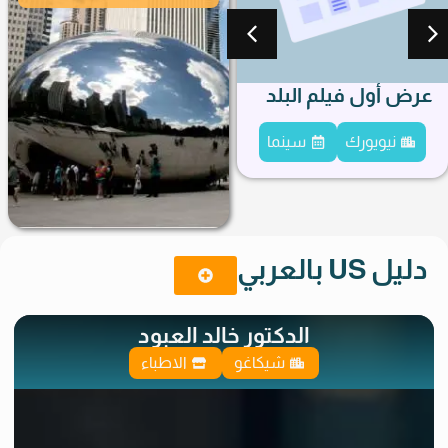
عرض أول فيلم البلد
افتتاح معرض رسم
خليل ابو ماضي
نيويورك
سينما
شيكاغو
فن
دليل US بالعربي
الدكتور خالد العبود
شيكاغو
الاطباء