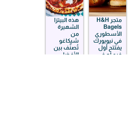
متجر H&H
هذه البيتزا
Bagels
الشهيرة
الأسطوري
من
في نيويورك
شيكاغو
يفتتح أول
تُصنَّف بين
فرع له في
الأفضل
شيكاغو
عالميًا
Milly’s
Pizza in
شيكاغو
the Pan
Destinations
تقدم قشرة
| أماكن
مكرملة
سياحية
تخطف
الأنفاس
شيكاغو