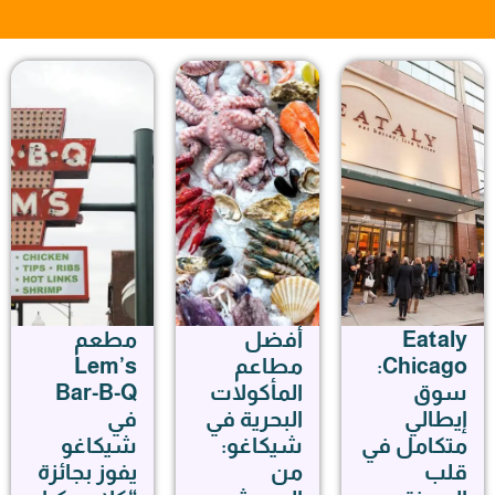
Eataly
أفضل
مطعم
Chicago:
مطاعم
Lem’s
سوق
المأكولات
Bar-B-Q
إيطالي
البحرية في
في
متكامل في
شيكاغو:
شيكاغو
قلب
من
يفوز بجائزة