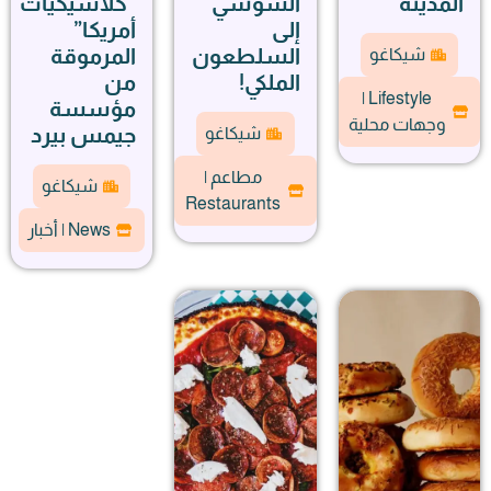
المدينة
السوشي
“كلاسيكيات
إلى
أمريكا”
السلطعون
المرموقة
شيكاغو
الملكي!
من
Lifestyle |
مؤسسة
وجهات محلية
جيمس بيرد
شيكاغو
مطاعم |
شيكاغو
Restaurants
News | أخبار