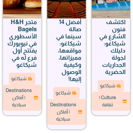
اكتشف
أفضل 14
متجر H&H
فنون
صالة
Bagels
الشارع في
سينما في
الأسطوري
شيكاغو:
شيكاغو:
في نيويورك
دليلك
مواقعها،
يفتتح أول
لجولة
مميزاتها،
فرع له في
الجداريات
وكيفية
شيكاغو
الحضرية
الوصول
إليها!
شيكاغو
شيكاغو
Destinations
شيكاغو
Culture |
| أماكن
ثقافة
Destinations
سياحية
| أماكن
سياحية