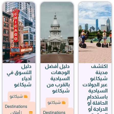
اكتشف
دليل أفضل
دليل
مدينة
الوجهات
التسوق في
شيكاغو
السياحية
أحياء
عبر الجولات
بالقرب من
شيكاغو
السياحية
شيكاغو
باستخدام
شيكاغو
الحافلة أو
شيكاغو
Destinations
الدراجة أو
Destinations
| أماكن