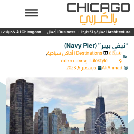
Architecture | عمارة و تخطيط
Business | أعمال
Chicagoan | شخصيات محلية
“نيفي بيير” (Navy Pier)
,
شيكاغ
Destinations | أماكن سياحية
و
Lifestyle | وجهات محلية
Ali Ahmad
ديسمبر 6, 2023