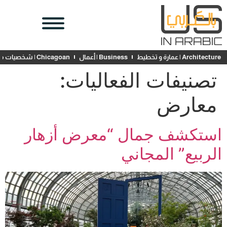
Architecture | عمارة و تخطيط
Business | أعمال
Chicagoan | شخصيات محلية
تصنيفات الفعاليات:
معارض
استكشف جمال “معرض أزهار
الربيع” المجاني