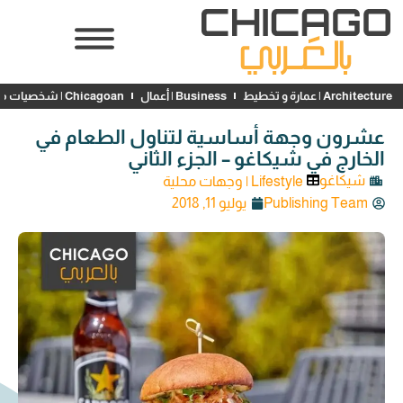
Architecture | عمارة و تخطيط
Business | أعمال
Chicagoan | شخصيات محلية
عشرون وجهة أساسية لتناول الطعام في
الخارج في شيكاغو – الجزء الثاني
شيكاغو
Lifestyle | وجهات محلية
Publishing Team
يوليو 11, 2018