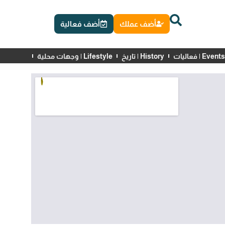
أضف عملك
أضف فعالية
Events | فعاليات
History | تاريخ
Lifestyle | وجهات محلية
News | أخبار