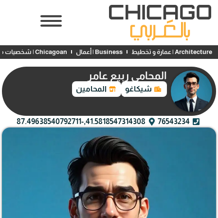
Architecture | عمارة و تخطيط
Business | أعمال
Chicagoan | شخصيات محلية
المحامي ربيع عامر
شيكاغو
المحامين
41.5818547314308,-87.49638540792711
76543234