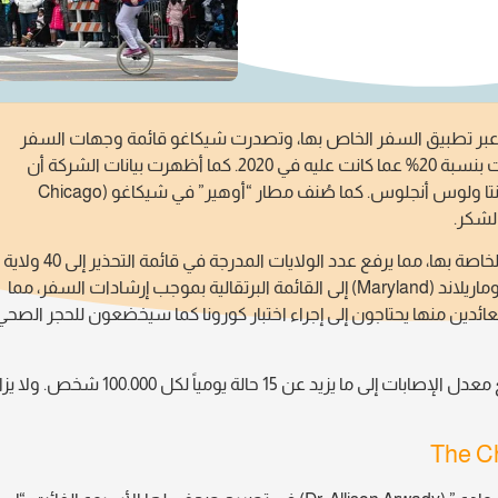
السفر الأكثر طلباً عبر تطبيق السفر الخاص بها، وتصدرت شيكاغو قائمة وجهات السفر
الأكثر طلباً في عطلة عيد الشكر، مشيرةً إلى ارتفاع عدد الطلبات بنسبة 20% عما كانت عليه في 2020. كما أظهرت بيانات الشركة أن
الوجهتين التاليتين لأفضل وجهة سفر في عيد الشكر هما أتلانتا ولوس أنجلوس. كما صُنف مطار “أوهير” في شيكاغو (Chicago
وأضافت شيكاغو ولايتين جديدتين إلى قائمة إرشادات السفر الخاصة بها، مما يرفع عدد الولايات المدرجة في قائمة التحذير إلى 40 ولاية
ومنطقة واحدة. أُعيد كلاً من ولايتي كونيتكت (Connecticut) وماريلاند (Maryland) إلى القائمة البرتقالية بموجب إرشادات السفر، مما
لعائدين منها يحتاجون إلى إجراء اختبار كورونا كما سيخضعون للحجر الصحي
وتضاف الولايات إلى القائمة البرتقالية للاستشارات عندما يرتفع معدل الإصابات إلى ما يزيد عن 15 حالة يومياً لكل 0.000
The C