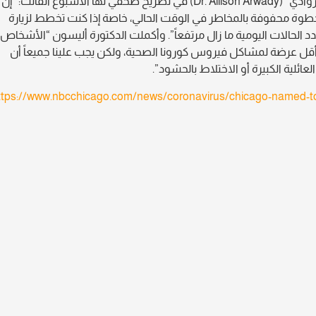
وقالت مديرة قسم الصحة العامة (CDPH) الدكتورة “أليسون أروادي” (Dr. Allison Arwady) في تصريح صحفي لها الأسبوع الفائت: “إن
خطوة محفوفة بالمخاطر في الوقت الحالي، خاصة إذا كنت تخطط لزيارة
دد الحالات اليومية ما زال مرتفعاً”. وأكملت الدكتورة أليسون “الأشخاص
 أقل عرضة لمشاكل فيروس كورونا الصحية، ولكن يجب علينا جميعاً أن
عائلية الكبيرة أو الاختلاط بالحشود”.
ttps://www.nbcchicago.com/news/coronavirus/chicago-named-top-