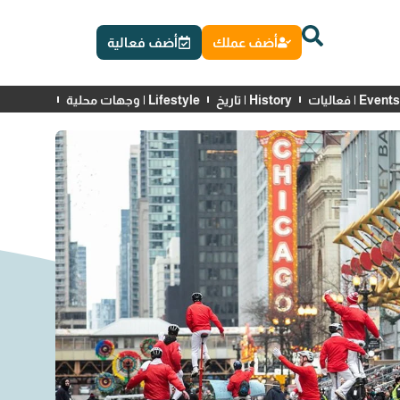
أضف عملك
أضف فعالية
Events | فعاليات
History | تاريخ
Lifestyle | وجهات محلية
News | أخبار