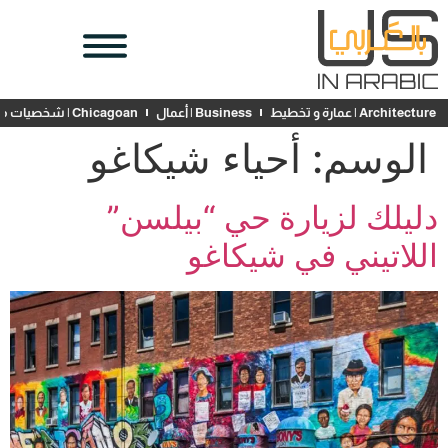
Architecture | عمارة و تخطيط
Business | أعمال
Chicagoan | شخصيات محلية
الوسم:
أحياء شيكاغو
دليلك لزيارة حي “بيلسن”
اللاتيني في شيكاغو