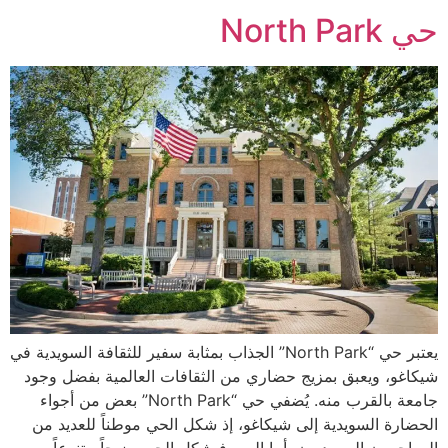
حي North Park
يعتبر حي “North Park” الجذاب بمثابة سفير للثقافة السويدية في
شيكاغو، ويعبق بمزيج حضاري من الثقافات العالمية بفضل وجود
جامعة بالقرب منه. يُضفي حي “North Park” بعض من أجواء
الحضارة السويدية إلى شيكاغو، إذ شكل الحي موطناً للعديد من
المهاجرون السويديون، أما اليوم فيشكل الحي مزيجاً متنوعاً من