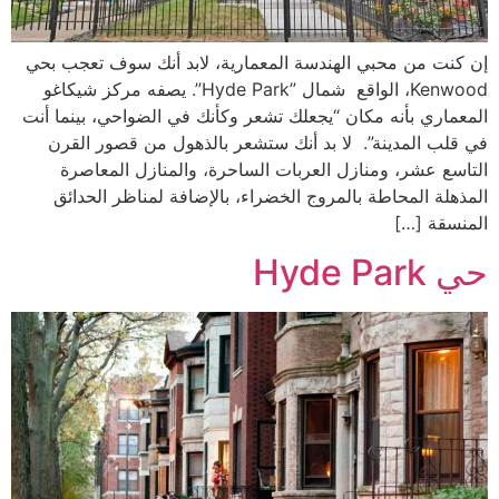
إن كنت من محبي الهندسة المعمارية، لابد أنك سوف تعجب بحي
Kenwood، الواقع شمال ”Hyde Park”. يصفه مركز شيكاغو
المعماري بأنه مكان “يجعلك تشعر وكأنك في الضواحي، بينما أنت
في قلب المدينة”. لا بد أنك ستشعر بالذهول من قصور القرن
التاسع عشر، ومنازل العربات الساحرة، والمنازل المعاصرة
المذهلة المحاطة بالمروج الخضراء، بالإضافة لمناظر الحدائق
المنسقة […]
حي Hyde Park