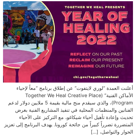
أعلنت العمدة “لوري لايتفوت” عن إطلاق برنامج “معاً لإحياء
الأماكن الفنية” (Together We Heal Creative Place
Program)، والذي سيقدم منح مالية بقيمة 5 ملايين دولار لدعم
الفنانين والمنظمات المحلية في تنفيذ المشاريع الفنية بغرض
تحديث وإعادة تأهيل أحياء شيكاغو، مع التركيز على الأحياء
المتضررة تضرراً كبيراً من جائحة كورونا. يهدف البرنامج إلى تعزيز
الحوار والتواصل، […]