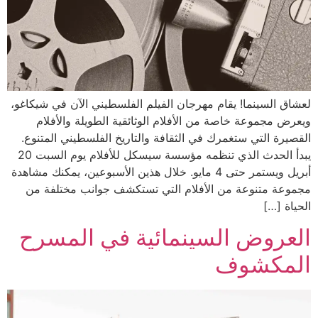
لعشاق السينما! يقام مهرجان ا͏لفيلم الفلسطيني الآن في͏ شيكاغو،
ويعر͏ض م͏جموعة خاصة من الأفلام ال͏وثائقية الطويلة والأفلام
القصيرة التي ستغمرك في الثقا͏فة والتاريخ الفلسطي͏ني المتنوع.
يبدأ الحدث الذي ͏تنظمه مؤسسة سيسكل ل͏لأفلام ي͏وم ال͏س͏بت 20
أبريل و͏يستمر ͏حتى 4 م͏ايو. خلال هذين ال͏أسبوعين، يمكنك مشاهدة͏
م͏جموعة متنوعة من الأفلام التي تستكشف͏ ͏جوانب مختلفة من
الحياة͏ […]
العروض السينمائية في المسرح
المكشوف