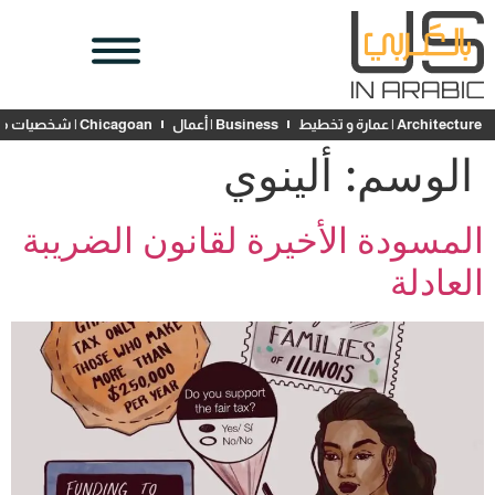
Architecture | عمارة و تخطيط
Business | أعمال
Chicagoan | شخصيات محلية
الوسم:
ألينوي
المسودة الأخيرة لقانون الضريبة
العادلة