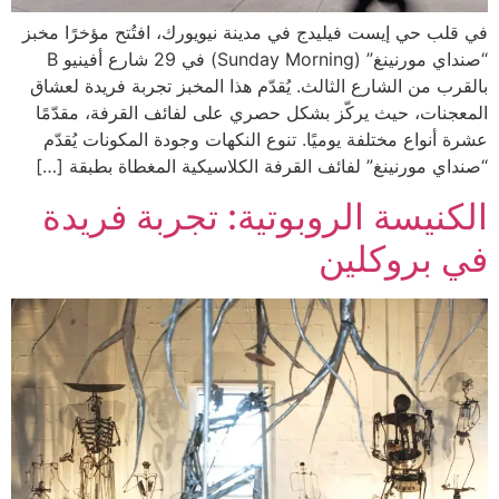
في قلب حي إيست فيليدج في مدينة نيويورك، افتُتح مؤخرًا مخبز
“صنداي مورنينغ” (Sunday Morning) في 29 شارع أفينيو B
بالقرب من الشارع الثالث. يُقدّم هذا المخبز تجربة فريدة لعشاق
المعجنات، حيث يركّز بشكل حصري على لفائف القرفة، مقدّمًا
عشرة أنواع مختلفة يوميًا. تنوع النكهات وجودة المكونات يُقدّم
“صنداي مورنينغ” لفائف القرفة الكلاسيكية المغطاة بطبقة […]
الكنيسة الروبوتية: تجربة فريدة
في بروكلين