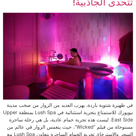
تتحدى الجاذبية!
في ظهيرة شتوية باردة، يهرب العديد من الزوار من صخب مدينة
نيويورك للاستمتاع بتجربة استثنائية في Lush Spa بمنطقة Upper
East Side. ليست هذه تجربة حمام عادية، بل هي رحلة ساحرة
مستوحاة من فيلم “Wicked”، حيث ينغمس الزوار في عالم من
السحر والاسترخاء. تجربة الحمام الساحرة يتعاون Lush Spa مع