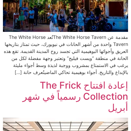
مقدمة عن The White Horse Tavernتُعد The White Horse
Tavern واحدة من أشهر الحانات في نيويورك، حيث تمتاز بتاريخها
العريق وأجوائها البوهيمية التي تجسد روح المدينة القديمة. تقع هذه
الحانة في منطقة “ويست فيليج” وتعتبر وجهة مفضلة لكل من
يرغب في الاستمتاع بمشروب ووجبة لذيذة وسط أجواء مليئة
بالإبداع والتاريخ. أجواء بوهيمية تحاكي الماضيتُعرف حانة […]
إعادة افتتاح The Frick
Collection رسمياً في شهر
أبريل