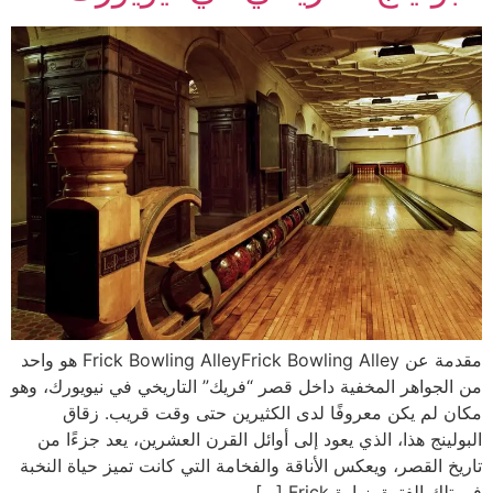
مقدمة عن Frick Bowling AlleyFrick Bowling Alley هو واحد
من الجواهر المخفية داخل قصر “فريك” التاريخي في نيويورك، وهو
مكان لم يكن معروفًا لدى الكثيرين حتى وقت قريب. زقاق
البولينج هذا، الذي يعود إلى أوائل القرن العشرين، يعد جزءًا من
تاريخ القصر، ويعكس الأناقة والفخامة التي كانت تميز حياة النخبة
في تلك الفترة. زيارة Frick […]