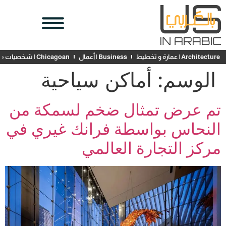
Architecture | عمارة و تخطيط
Business | أعمال
Chicagoan | شخصيات محلية
الوسم:
أماكن سياحية
تم عرض تمثال ضخم لسمكة من
النحاس بواسطة فرانك غيري في
مركز التجارة العالمي