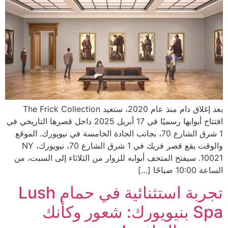
بعد إغلاق دام منذ عام 2020، ستعيد The Frick Collection
افتتاح أبوابها رسميًا في 17 أبريل 2025 داخل قصرها التاريخي في
1 شرق الشارع 70، بجانب الجادة الخامسة في نيويورك. الموقع
والوقت يقع قصر فريك في 1 شرق الشارع 70، نيويورك، NY
10021. سيفتح المتحف أبوابه للزوار من الثلاثاء إلى السبت، من
الساعة 10:00 صباحًا […]
تجربة استثنائية في حمام Lush
Spa بنيويورك: شعور وكأنك