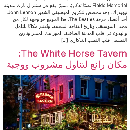
Fields Memorial نصبًا تذكاريًا مميزًا يقع في سنترال بارك بمدينة
نيويورك، وهو مخصص لتكريم الموسيقي الشهير John Lennon،
أحد أعضاء فرقة The Beatles. هذا الموقع هو وجهة لكل من
محبي الموسيقى وتاريخ الثقافة الشعبية، ويُعتبر مكانًا للتأمل
والهدوء في قلب المدينة الصاخبة. الموزاييك المميز وتاريخ
النصبفي قلب النصب التذكاري […]
The White Horse Tavern:
مكان رائع لتناول مشروب ووجبة