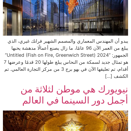
يبدو أن المهندس المعماري والمصمم الشهير فرانك غيري، الذي
يبلغ من العمر الآن 96 عامًا، ما زال يصنع أعمالًا مدهشة يحبها
الجمهور: “Untitled (Fish on Fire, Greenwich Street) 2024”
هو تمثال جديد لسمكة من النحاس يبلغ طولها 20 قدمًا وعرضها 7
أقدام، تم تعليقها الآن في بهو برج 3 من مركز التجارة العالمي. تم
الكشف […]
نيويورك هي موطن لثلاثة من
أجمل دور السينما في العالم