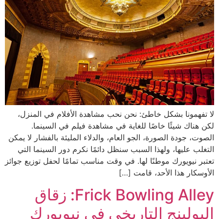
لا تفهمونا بشكل خاطئ: نحن نحب مشاهدة الأفلام في المنزل،
لكن هناك شيئًا خاصًا للغاية في مشاهدة فيلم في السينما.
الصوت، جودة الصورة، الجو العام، والدلاء المليئة بالفشار لا يمكن
التغلب عليها، ولهذا السبب سنظل دائمًا نكرم دور السينما التي
تعتبر نيويورك موطنًا لها. في وقت مناسب تمامًا لحفل توزيع جوائز
الأوسكار هذا الأحد، قامت […]
Frick Bowling Alley: زقاق
البولينج التاريخي في نيويورك