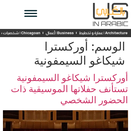
Architecture | عمارة و تخطيط
Business | أعمال
Chicagoan | شخصيات محلية
الوسم:
أوركسترا
شيكاغو السيمفونية
أوركسترا شيكاغو السيمفونية
تستأنف حفلاتها الموسيقية ذات
الحضور الشخصي