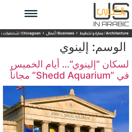
Architecture | عمارة و تخطيط
Business | أعمال
Chicagoan | شخصيات محلية
الوسم:
إلينوي
لسكان “إلينوي”… أيام الخميس
في ”Shedd Aquarium” مجاناً