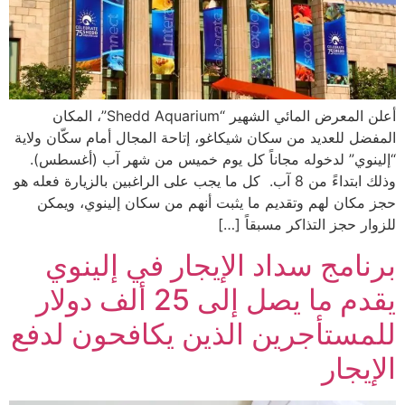
أعلن المعرض المائي الشهير “Shedd Aquarium”، المكان
المفضل للعديد من سكان شيكاغو، إتاحة المجال أمام سكّان ولاية
“إلينوي” لدخوله مجاناً كل يوم خميس من شهر آب (أغسطس).
وذلك ابتداءً من 8 آب. كل ما يجب على الراغبين بالزيارة فعله هو
حجز مكان لهم وتقديم ما يثبت أنهم من سكان إلينوي، ويمكن
للزوار حجز التذاكر مسبقاً […]
برنامج سداد الإيجار في إلينوي
يقدم ما يصل إلى 25 ألف دولار
للمستأجرين الذين يكافحون لدفع
الإيجار