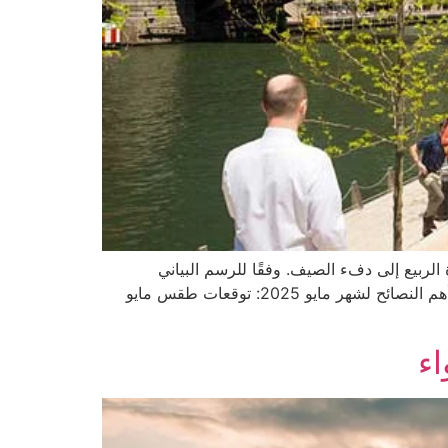
 برودة الربيع إلى دفء الصيف. وفقًا للرسم البياني
والتقويم المناخي، يمكن ملاحظة التالي: متوسط درجات الحرارة: التغير في درجات الحرارة: الأيام المشمسة والممطرة: أهم النصائح لشهر مايو 2025: توقعات طقس مايو
اء