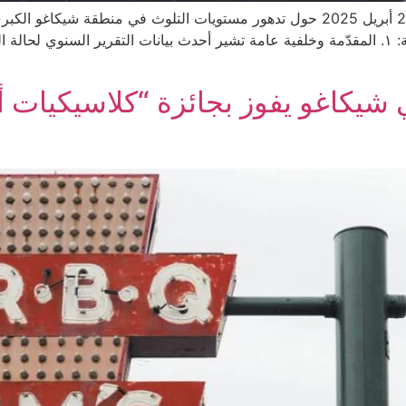
نشرت هيئة NBC Chicago تقريرها المفصل بتاريخ 23 أبريل 2025 حول تدهور مستويات 
 Lem’s Bar-B-Q في شيكاغو يفوز بجائزة “كلاس