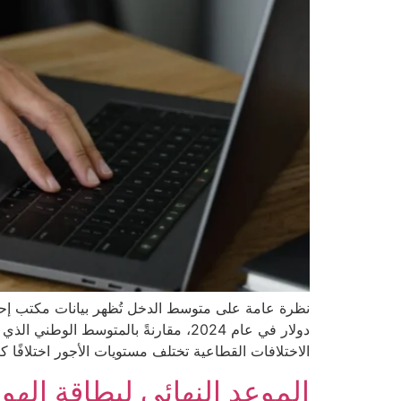
الاختلافات القطاعية تختلف مستويات الأجور اختلافًا ك
الموعد النهائي لبطاقة الهوية “Real ID” يقترب… إليك ما يجب