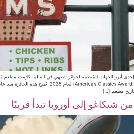
تاريخ مطعم […]
 شيكاغو إلى أوروبا تبدأ قريبًا