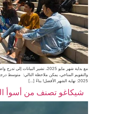
مع بداية شهر مايو 2025، تشير ال
2025: نهاية الشهر الأفضل! بناءً […]
شيكاغو تصنف من أسوأ الم