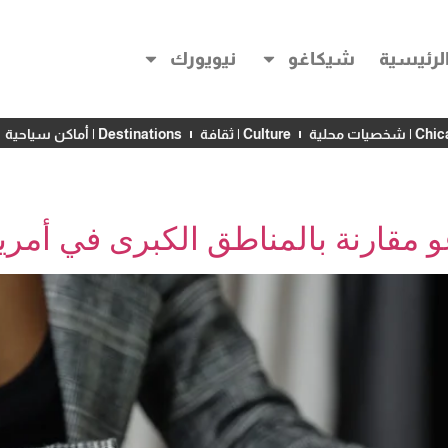
لرئيسية
شيكاغو
نيويورك
خصيات محلية
Culture | ثقافة
Destinations | أماكن سياحية
مقارنة بالمناطق الكبرى في أمري