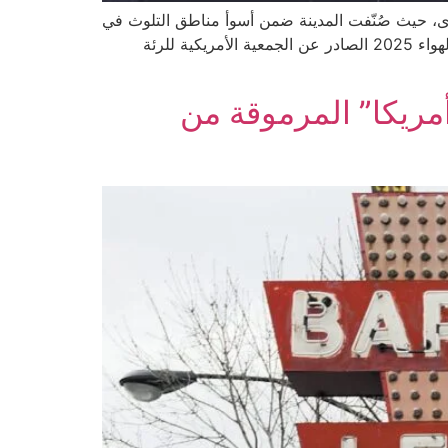
التلوث في منطقة شيكاغو الكبرى، حيث صُنّفت المدينة ضمن أسوأ مناطق التلوث في
الولايات المتحدة من حيث الأوزون والجسيمات الدقيقة: ١. المقدّمة وخلفية عامة تشير أحدث بيانات التقرير السنوي لحالة الهواء 2025 الصادر عن الجمعية الأمريكية للرئة
يكيات أمريكا” المرموقة من