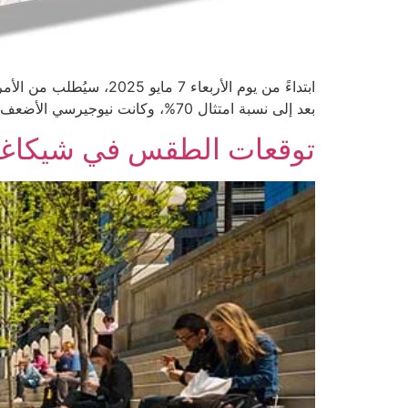
بعد إلى نسبة امتثال 70%، وكانت نيوجيرسي الأضعف بنسبة امتثال بلغت 17% فقط. ما هي بطاقة “Real ID”؟ هي بطاقة هوية أو رخصة قيادة مطابقة للمعايير الفيدرالية، […]
توقعات الطقس في شيكاغو لشهر مايو 2025: شهر ان