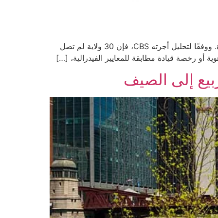
ابتداءً من يوم الأربعاء 7 مايو 2025، سيُطلب من الأمريكيين استخدام بطاقة “Real ID” للسفر الجوي داخل الولايات المتحدة. ووفقًا لتحليل أجرته CBS، فإن 30 ولاية لم تصل