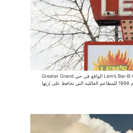
مؤسسة جيمس بيرد (James Beard Foundation)، إحدى أبرز الجهات المُنظمة لجوائز الطهي في العالم، كرَّمت مطعم Lem’s Bar-B-Q الواقع في حي Greater Grand
Crossing بمدينة شيكاغو بجائزة “كلاسيكيات أمريكا” (America’s Classics Award) لعام 2025. تُمنح هذه الجائزة منذ عام 1998 للمطاعم العائلية التي تحافظ على إرثها