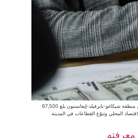
نظرة عامة على متوسط الدخل تُظهر بيانات مكتب إحصاءات العمل الأمريكي (BLS) أن متوسط الأجر السنوي للعاملين في منطقة شيكاغو-نابرفيلد-إيفانستون بلغ 67,500
 حوالي 62,900 دولار Instagram. يعكس هذا الفارق قوة الاقتصاد المحلي وتنوّع القطاعات في المدينة.