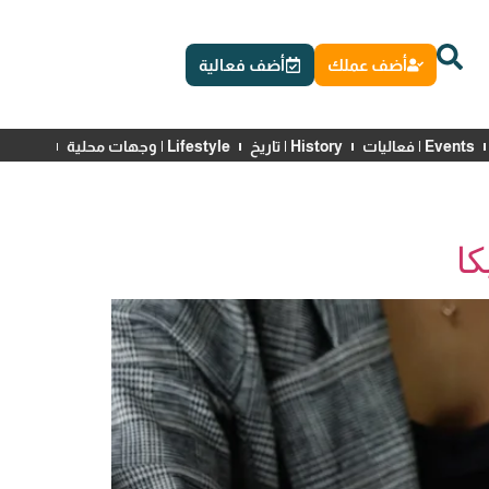
أضف عملك
أضف فعالية
Events | فعاليات
History | تاريخ
Lifestyle | وجهات محلية
News | أخبار
كا