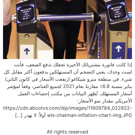
إذا كانت فاتورة مشترياتك الأخيرة تجعلك تدفع الضعف، فأنت
لست وحدك، يعني التضخم أن المستهلكين يدفعون أكثر مقابل كل
شيء. في منطقة مترو شيكاغو ارتفعت الأسعار في كانون الثاني/
يناير بنسبة 6.8٪ مقارنةً بعام 2021 لجميع العناصر، وفقاً لمؤشر
أسعار المستهلك. تُظهر البيانات من مكتب إحصاءات العمل
الأمريكي مقدار نمو الأسعار:
https://cdn.abcotvs.com/dip/images/11609784_022822-
wls-chatman-inflation-chart-img.JPG أولاً: لا تهدر […]
All rights reserved