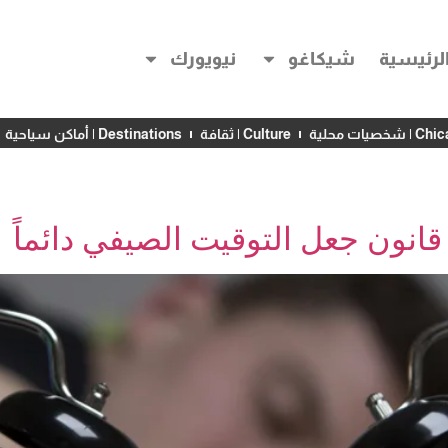
لرئيسية
شيكاغو
نيويورك
خصيات محلية
Culture | ثقافة
Destinations | أماكن سياحية
نون جعل التوقيت الصيفي دائماً