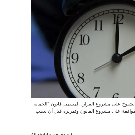
شأنه توحيد التوقيت الصيفي والشتوي اعتباراً من عام 2023. وصوت مجلس الشيوخ على مشروع القرار، المسمى قانون “الحماية
موافقة على مشروع القانون وتمريره قبل أن يذهب
All rights reserved