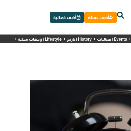
أضف عملك
أضف فعالية
Events | فعاليات
History | تاريخ
Lifestyle | وجهات محلية
News | أخبار