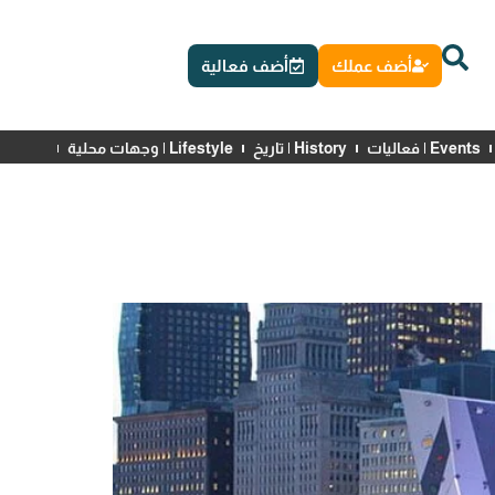
أضف عملك
أضف فعالية
Events | فعاليات
History | تاريخ
Lifestyle | وجهات محلية
News | أخبار