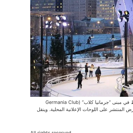
لا بد أنك شاهدت صوراً لمعرض (إميرسف فان جوخ) “Immersive Van Gogh” الفني التجريبي، الذي افتتح في فبراير/شباط في مبنى “جرمانيا كلاب” (Germania Club
عرض المنتشر على اللوحات الإعلانية المحلية. وينقل
All rights reserved