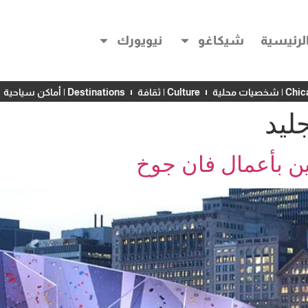
لرئيسية
شيكاغو
نيويورك
خصيات محلية
Culture | ثقافة
Destinations | أماكن سياحية
ليد
ين بأعمال فان جوخ