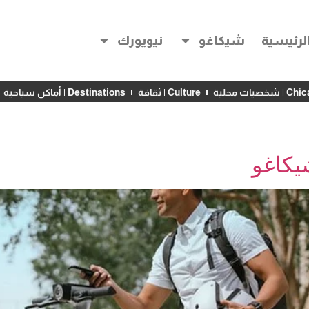
لرئيسية
شيكاغو
نيويورك
خصيات محلية
Culture | ثقافة
Destinations | أماكن سياحية
يكاغو