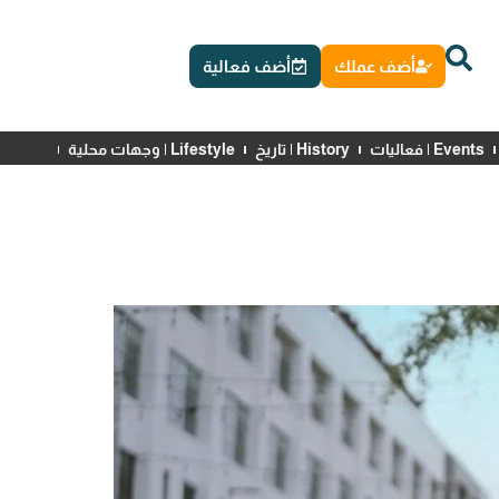
أضف عملك
أضف فعالية
Events | فعاليات
History | تاريخ
Lifestyle | وجهات محلية
News | أخبار