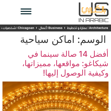
Architecture | عمارة و تخطيط
Business | أعمال
Chicagoan | شخصيات محلية
الوسم:
اماكن سياحية
أفضل 14 صالة سينما في
شيكاغو: مواقعها، مميزاتها،
وكيفية الوصول إليها!