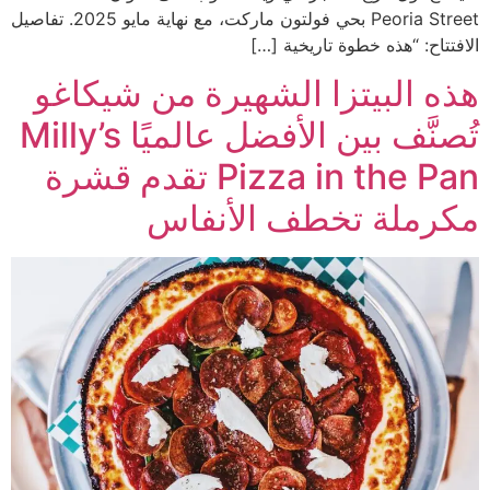
Peoria Street بحي فولتون ماركت، مع نهاية مايو 2025. تفاصيل
الافتتاح: “هذه خطوة تاريخية […]
هذه البيتزا الشهيرة من شيكاغو
تُصنَّف بين الأفضل عالميًا Milly’s
Pizza in the Pan تقدم قشرة
مكرملة تخطف الأنفاس