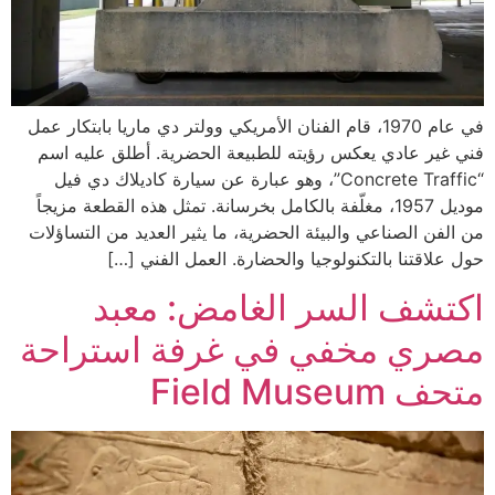
في عام 1970، قام الفنان الأمريكي وولتر دي ماريا بابتكار عمل
فني غير عادي يعكس رؤيته للطبيعة الحضرية. أطلق عليه اسم
“Concrete Traffic”، وهو عبارة عن سيارة كاديلاك دي فيل
موديل 1957، مغلّفة بالكامل بخرسانة. تمثل هذه القطعة مزيجاً
من الفن الصناعي والبيئة الحضرية، ما يثير العديد من التساؤلات
حول علاقتنا بالتكنولوجيا والحضارة. العمل الفني […]
اكتشف السر الغامض: معبد
مصري مخفي في غرفة استراحة
متحف Field Museum