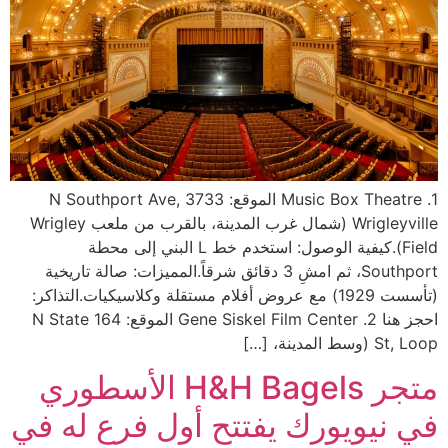
1. Music Box Theatre الموقع: 3733 N Southport Ave,
Wrigleyville (شمال غرب المدينة، بالقرب من ملعب Wrigley
Field).كيفية الوصول: استخدم خط L البني إلى محطة
Southport، ثم امشِ 3 دقائق شرقاً.المميزات: صالة تاريخية
(تأسست 1929) مع عروض أفلام مستقلة وكلاسيكيات.التذاكر:
احجز هنا 2. Gene Siskel Film Center الموقع: 164 N State
St, Loop (وسط المدينة، […]
متجر H&H Bagels الأسطوري
في نيويورك يفتتح أول فرع له في