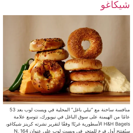
شيكاغو
منافسة ساخنة مع “تيلي باغل” المحلية في ويست لوب بعد 53
عامًا من الهيمنة على سوق الباغل في نيويورك، تتوسع علامة
H&H Bagels الأسطورية غربًا! وفقًا لتقرير نشرته كرينز شيكاغو،
سيُفتتح أول فرع للمتجر في ويست لوب على عنوان 164 N.