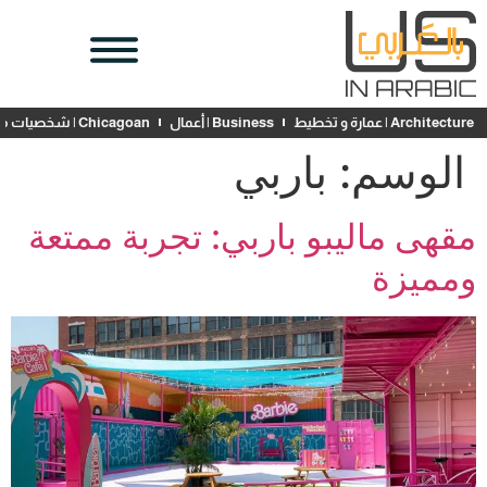
Architecture | عمارة و تخطيط
Business | أعمال
Chicagoan | شخصيات محلية
الوسم:
باربي
مقهى ماليبو باربي: تجربة ممتعة
ومميزة