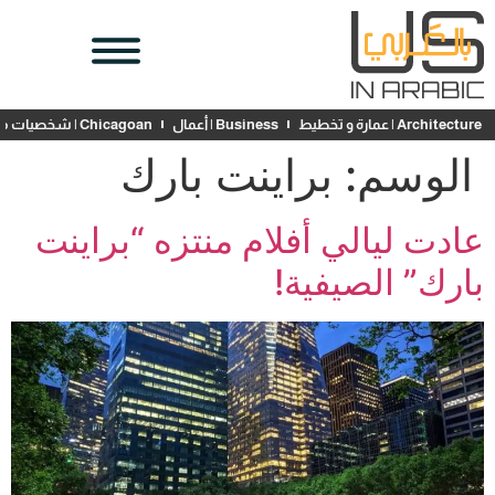
Architecture | عمارة و تخطيط
Business | أعمال
Chicagoan | شخصيات محلية
الوسم:
براينت بارك
عادت ليالي أفلام منتزه “براينت
بارك” الصيفية!