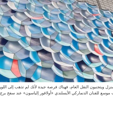
لمنزل ويتجنبون النقل العام، فهناك فرصة جيدة لأنك لم تذهب إلى ال
يب موسع للفنان الدنماركي الأيسلندي «أولافور إلياسون» عند سفح ب