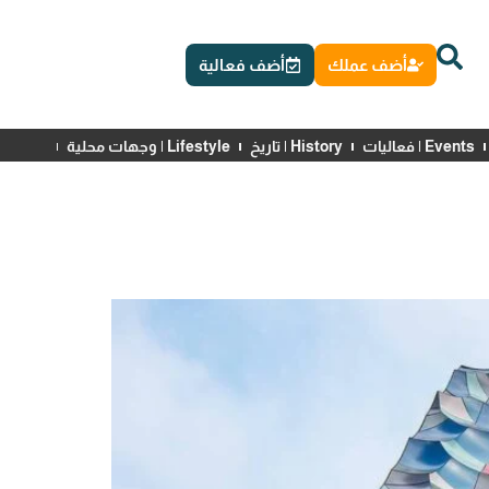
أضف عملك
أضف فعالية
Events | فعاليات
History | تاريخ
Lifestyle | وجهات محلية
News | أخبار