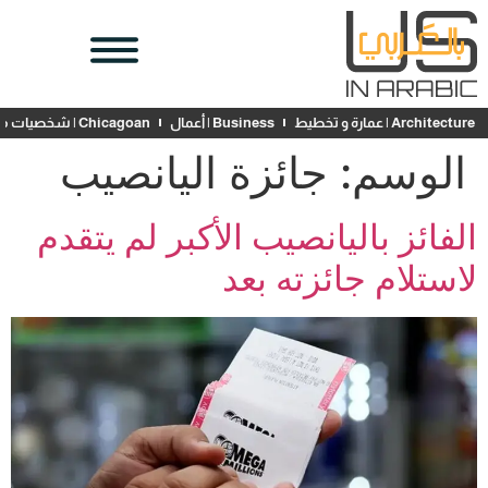
Architecture | عمارة و تخطيط
Business | أعمال
Chicagoan | شخصيات محلية
الوسم:
جائزة اليانصيب
الفائز باليانصيب الأكبر لم يتقدم
لاستلام جائزته بعد