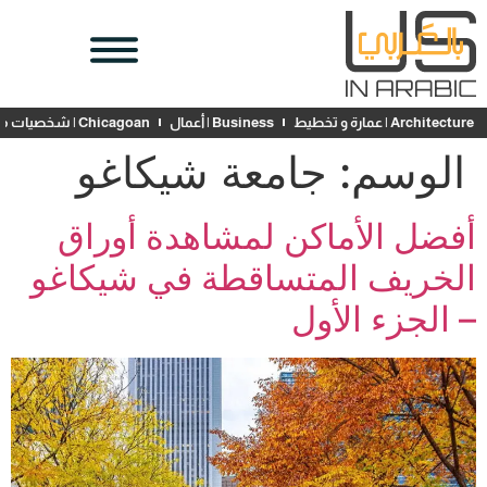
Architecture | عمارة و تخطيط
Business | أعمال
Chicagoan | شخصيات محلية
الوسم:
جامعة شيكاغو
أفضل الأماكن لمشاهدة أوراق
الخريف المتساقطة في شيكاغو
– الجزء الأول