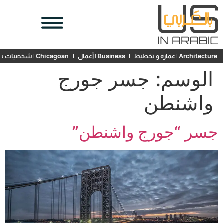
Architecture | عمارة و تخطيط
Business | أعمال
Chicagoan | شخصيات محلية
الوسم:
جسر جورج
واشنطن
جسر “جورج واشنطن”