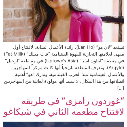
تستعد “لان هو” (Lan Ho)، رائدة الأعمال الشابة، لافتتاح أول
مقهى لعلامتها التجارية للقهوة الفيتنامية “فات مييلك” (Fat Miilk)
في منطقة “ابتاون اسيا” (Uptown’s Asia) في مقاطعة “ارجيل”
(Argyle). وتعرف المنطقة تاريخياً أنها كانت مركزاً للمهاجرين
والأعمال الفيتنامية منذ الحرب الفيتنامية. وتدرك “هو” أهمية
انطلاقها من هذا المكان، لا سيما أنها مولودة لعائلة من المهاجريين
[…]
“غوردون رامزي” في طريقه
لافتتاح مطعمه الثاني في شيكاغو