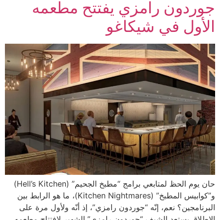
جوردون رامزي يفتتح مطعمه
الأول في شيكاغو
حان يوم الحظ لمتابعي برامج “مطبخ الجحيم” (Hell’s Kitchen)
و”كوابيس المطبخ” (Kitchen Nightmares)، ما هو الرابط بين
البرنامجين؟ نعم، إنّه “جوردون رامزي”، إذ أنّه ولأول مرة على
الإطلاق يستعد الشيف “جوردون رامزي” الشهير لافتتاح مطعمه