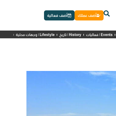
أضف عملك
أضف فعالية
Events | فعاليات
History | تاريخ
Lifestyle | وجهات محلية
News | أخبار