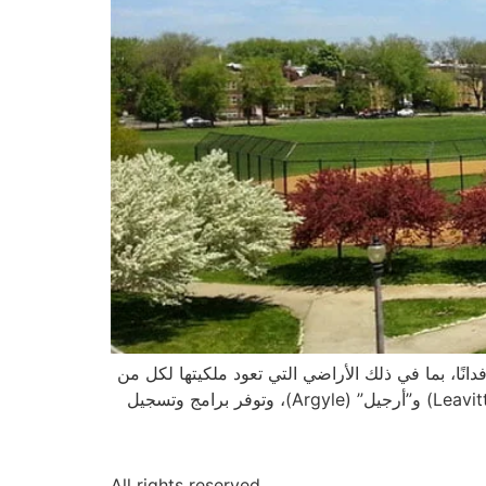
يقة وينماك” (Winnemac Park) هي حديقة عامة تعدّ جزءًا من برنامج حدائق الحرم المدرسي وتشمل مساحتها 22.38 فدانًا، بما في ذلك الأراضي التي تعود ملكيتها لكل من
مدارس شيكاغو العامة ونظام حدائق شيكاغو. تقع الحديقة بين شارعي “دامين” (Damen) و”فووستر” (Foster) و”ليفيت” (Leavitt) و”أرجيل” (Argyle)، وتوفر برامج وتسجيل
All rights reserved