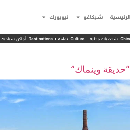
لرئيسية
شيكاغو
نيويورك
خصيات محلية
Culture | ثقافة
Destinations | أماكن سياحية
“حديقة وينماك”