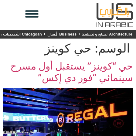
Architecture | عمارة و تخطيط
Business | أعمال
Chicagoan | شخصيات محلية
الوسم:
حي كوينز
حي “كوينز” يستقبل أول مسرح
سينمائي “فور دي إكس”