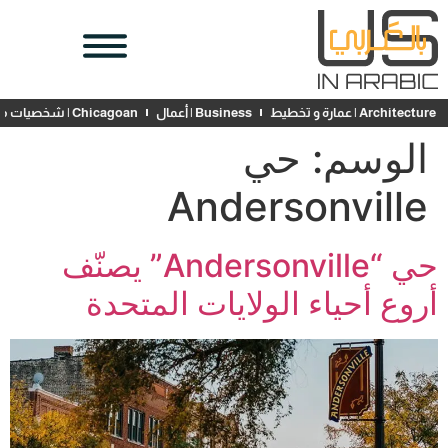
Architecture | عمارة و تخطيط
Business | أعمال
Chicagoan | شخصيات محلية
الوسم:
حي
Andersonville
حي “Andersonville” يصنّف
أروع أحياء الولايات المتحدة