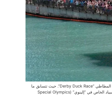
تتميز مدينة شيكاغو بفعالياتها الفريدة على مدار العام، وينتظر العديد من سكان “شيكاغو” الحدث السنوي المميز سباق البط المطاطي “Derby Duck Race”. حيث تتسابق ما
بين 35000 – 75000 بطة في هذا الحدث السنوي الذي يجذب سنوياً الآلاف من الأشخاص، وتعود أرباح السباق لصالح الأولمبياد الخاص في “إلينوي” (Special Olympics