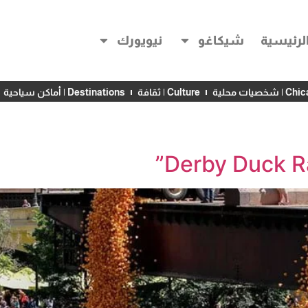
لرئيسية
شيكاغو
نيويورك
خصيات محلية
Culture | ثقافة
Destinations | أماكن سياحية