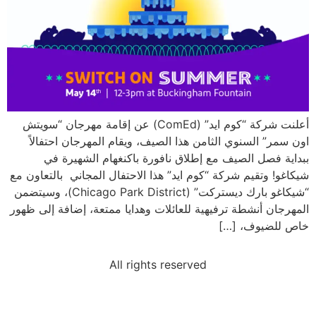
أعلنت شركة “كوم ايد” (ComEd) عن إقامة مهرجان “سويتش
اون سمر” السنوي الثامن هذا الصيف، ويقام المهرجان احتفالاً
ببداية فصل الصيف مع إطلاق نافورة باكنغهام الشهيرة في
شيكاغو! وتقيم شركة “كوم ايد” هذا الاحتفال المجاني بالتعاون مع
“شيكاغو بارك ديستركت” (Chicago Park District)، وسيتضمن
المهرجان أنشطة ترفيهية للعائلات وهدايا ممتعة، إضافة إلى ظهور
خاص للضيوف، […]
All rights reserved