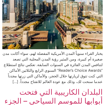
يختار القراء سنوياً المدن الأمريكية المفضلة لهم، سواء أكانت مدن
صغيرة أم كبيرة، ومن المثير رؤية المدن المحلية التي تصعد
لتنافس المدن الفائزة في السنوات السابقة. تعكس نتائج استطلاع
”Reader’s Choice Awards” السنوي الرابع والثلاثين الأماكن
التي كنت تتوق لزيارتها خلال الحجر، والأماكن التي زرتها مجدداً
عندما سنحت لك، وذلك مع عودة العالم للانفتاح مجدداً. […]
البلدان الكاريبية التي فتحت
أبوابها للموسم السياحي – الجزء