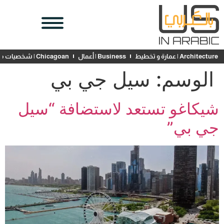
Architecture | عمارة و تخطيط
Business | أعمال
Chicagoan | شخصيات محلية
الوسم:
سيل جي بي
شيكاغو تستعد لاستضافة “سيل
جي بي”