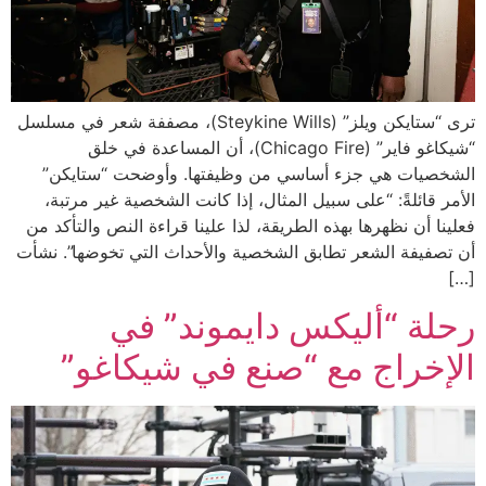
ترى “ستايكن ويلز” (Steykine Wills)، مصففة شعر في مسلسل
“شيكاغو فاير” (Chicago Fire)، أن المساعدة في خلق
الشخصيات هي جزء أساسي من وظيفتها. وأوضحت “ستايكن”
الأمر قائلةً: “على سبيل المثال، إذا كانت الشخصية غير مرتبة،
فعلينا أن نظهرها بهذه الطريقة، لذا علينا قراءة النص والتأكد من
أن تصفيفة الشعر تطابق الشخصية والأحداث التي تخوضها”. نشأت
[…]
رحلة “أليكس دايموند” في
الإخراج مع “صنع في شيكاغو”