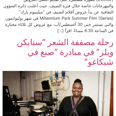
والمهرجانات خاصة خلال فترة الصيف، حيث أعلنت دائرة الشؤون
الثقافية عن بدأ عروض أفلام الصيف في “ميلينيوم بارك”
(Millennium Park Summer Film (Series في شهر يوليو/تموز،
والتي تستمر حتى 30 أغسطس/آب، مع عروض كل ثلاثاء مختارة
في الساعة 6:30 مساءً. اقرأ […]
رحلة مصففة الشعر “ستايكن
ويلز” في مبادرة “صنع في
شيكاغو”