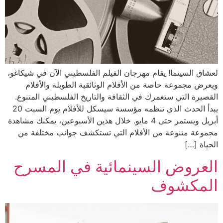
لعشاق السينما! يقام مهرجان ا͏لفيلم الفلسطيني الآن في͏ شيكاغو،
ويعر͏ض م͏جموعة خاصة من الأفلام ال͏وثائقية الطويلة والأفلام
القصيرة التي ستغمرك في الثقا͏فة والتاريخ الفلسطي͏ني المتنوع.
يبدأ الحدث الذي ͏تنظمه مؤسسة سيسكل ل͏لأفلام ي͏وم ال͏س͏بت 20
أبريل و͏يستمر ͏حتى 4 م͏ايو. خلال هذين ال͏أسبوعين، يمكنك مشاهدة͏
م͏جموعة متنوعة من الأفلام التي تستكشف͏ ͏جوانب مختلفة من
الحياة͏ […]
العروض السينمائية في المسرح
المكشوف