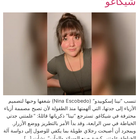
شيكاغو”
تنسب “نينا إسكوبيدو” (Nina Escobedo) شغفها وحبها لتصميم
الأزياء إلى جدتها، التي ألهمتها منذ الطفولة لأن تصبح مصممة أزياء
محترفة في شيكاغو. تسترجع “نينا” ذكرياتها قائلةً: “علمتني جدتي
الخياطة في سن الرابعة، وقد بدأ الأمر بالتطريز ووضع الأزرار.
وبمجرد أن أصبحت رجلاي طويلة بما يكفي للوصول إلى دواسة آلة
الخياطة،علمتني كيفية صنع الوسائد والمآزر”. نشأت […]