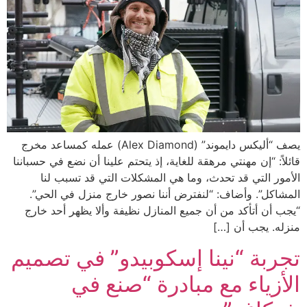
يصف “أليكس دايموند” (Alex Diamond) عمله كمساعد مخرج
قائلاً: “إن مهنتي مرهقة للغاية، إذ يتحتم علينا أن نضع في حسباننا
الأمور التي قد تحدث، وما هي المشكلات التي قد تسبب لنا
المشاكل”. وأضاف: “لنفترض أننا نصور خارج منزل في الحي”.
“يجب أن أتأكد من أن جميع المنازل نظيفة وألا يظهر أحد خارج
منزله. يجب أن […]
تجربة “نينا إسكوبيدو” في تصميم
الأزياء مع مبادرة “صنع في