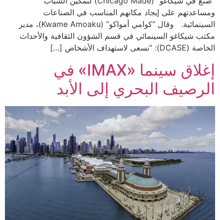
“صنع في شيكاغو” (Chicago Made) لتمكين الشباب
ومساعدتهم على إيجاد مكانهم المناسب في الصناعات
السينمائية. وقال “كوامي أمواكو” (Kwame Amoaku)، مدير
مكتب شيكاغو السينمائي في قسم الشؤون الثقافية والأحداث
الخاصة (DCASE): “نسعى لاستهداف الأشخاص […]
إغلاق سينما «IMAX» في
الرصيف البحري إلى الأبد