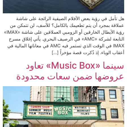
هل تأمل في رؤية بعض الأفلام الصيفية الرائجة على شاشة
عملاقة بمجرد أن يتم تطعيمك بالكامل؟ للأسف، لن تتمكن من
رؤية الأبطال الخارقين أو الزومبي العملاقين على شاشة «IMAX»
التابعة لشركة «AMC» في الرصيف البحري. يأتي إغلاق مسرح
IMAX في الوقت الذي تستمر فيه AMC في معاناتها المالية في
أعقاب الوباء. إذ ذُكرت قصة مؤخراً […]
سينما «Music Box» تعاود
عروضها ضمن سعات محدودة