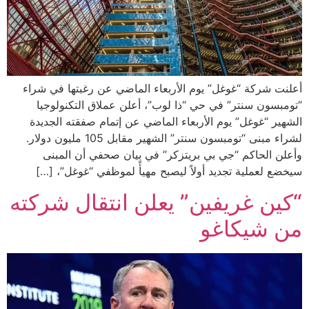
أعلنت شركة “غوغل” يوم الأربعاء الماضي عن رغبتها في شراء
“تومبسون سنتر” في حي “ذا لوب”، أعلن عملاق التكنولوجيا
الشهير “غوغل” يوم الأربعاء الماضي عن إتمام صفقته الجديدة
لشراء مبنى “تومبسون سنتر” الشهير مقابل 105 مليون دولار.
وأعلن الحاكم “جي بي بريتزكر” في بيان صحفي أن المبنى
سيخضع لعملية تجديد أولاً ليصبح مهيأً لموظفي “غوغل”، […]
“كين غريفين” يعلن انتقال شركته
من شيكاغو