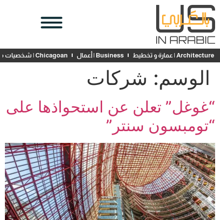
Architecture | عمارة و تخطيط
Business | أعمال
Chicagoan | شخصيات محلية
الوسم:
شركات
“غوغل” تعلن عن استحواذها على
“تومبسون سنتر”