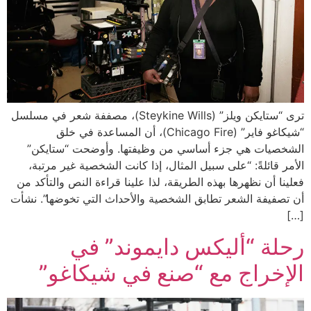
ترى “ستايكن ويلز” (Steykine Wills)، مصففة شعر في مسلسل
“شيكاغو فاير” (Chicago Fire)، أن المساعدة في خلق
الشخصيات هي جزء أساسي من وظيفتها. وأوضحت “ستايكن”
الأمر قائلةً: “على سبيل المثال، إذا كانت الشخصية غير مرتبة،
فعلينا أن نظهرها بهذه الطريقة، لذا علينا قراءة النص والتأكد من
أن تصفيفة الشعر تطابق الشخصية والأحداث التي تخوضها”. نشأت
[…]
رحلة “أليكس دايموند” في
الإخراج مع “صنع في شيكاغو”