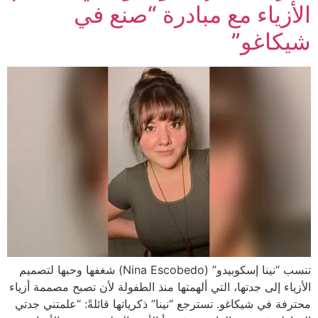
الأزياء مع مبادرة “صنع في
شيكاغو”
تنسب “نينا إسكوبيدو” (Nina Escobedo) شغفها وحبها لتصميم
الأزياء إلى جدتها، التي ألهمتها منذ الطفولة لأن تصبح مصممة أزياء
محترفة في شيكاغو. تسترجع “نينا” ذكرياتها قائلةً: “علمتني جدتي