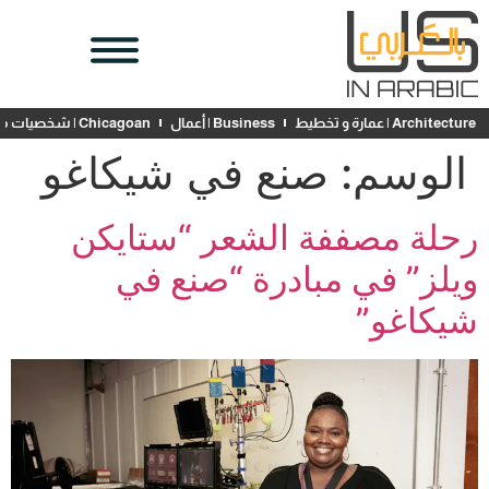
Architecture | عمارة و تخطيط
Business | أعمال
Chicagoan | شخصيات محلية
الوسم:
صنع في شيكاغو
رحلة مصففة الشعر “ستايكن
ويلز” في مبادرة “صنع في
شيكاغو”