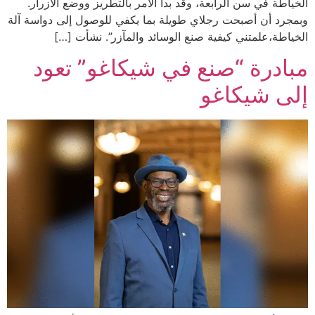
الخياطة في سن الرابعة، وقد بدأ الأمر بالتطريز ووضع الأزرار.
وبمجرد أن أصبحت رجلاي طويلة بما يكفي للوصول إلى دواسة آلة
الخياطة،علمتني كيفية صنع الوسائد والمآزر”. نشأت […]
مبادرة “صنع في شيكاغو” تعود
إلى شيكاغو