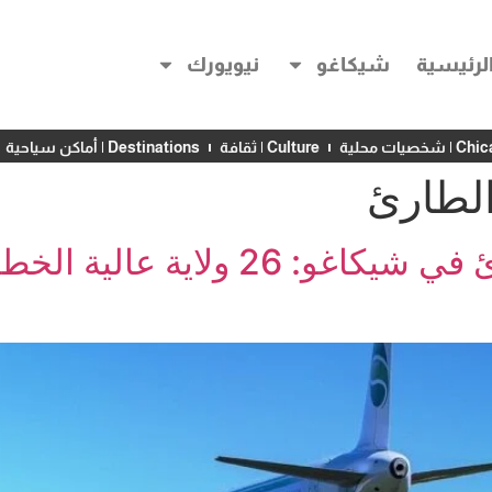
لرئيسية
شيكاغو
نيويورك
خصيات محلية
Culture | ثقافة
Destinations | أماكن سياحية
الطارئ
تحديث قانون السفر الطارئ في شيكاغو