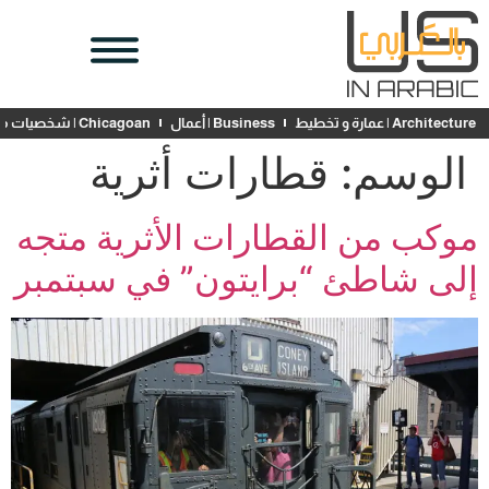
Architecture | عمارة و تخطيط
Business | أعمال
Chicagoan | شخصيات محلية
الوسم:
قطارات أثرية
موكب من القطارات الأثرية متجه
إلى شاطئ “برايتون” في سبتمبر