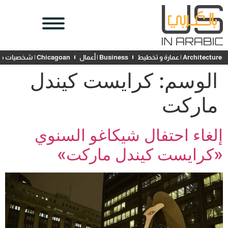
Architecture | عمارة و تخطيط
Business | أعمال
Chicagoan | شخصيات محلية
الوسم:
كرايست كيندل
ماركت
إلغاء احتفال شيكاغو السنوي
«كرايست كيندل ماركت»