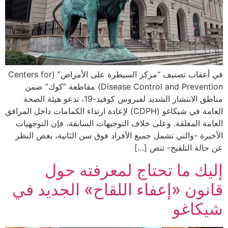
في أعقاب تصنيف “مركز السيطرة على الأمراض” (Centers for
Disease Control and Prevention) مقاطعة “كوك” ضمن
مناطق الانتشار الشديد لفيروس كوفيد-19، تدعو هيئة الصحة
العامة في شيكاغو (CDPH) لإعادة ارتداء الكمامات داخل المرافق
العامة المغلقة. وعلى خلاف التوجيهات السابقة، فإن التوجهيات
الأخيرة -والتي تشمل جميع الأفراد فوق سن الثانية، بغض النظر
عن حالة التلقيح- تنص […]
إليك ما تحتاج لمعرفته حول
قانون «إعفاء اللقاح» الجديد في
شيكاغو