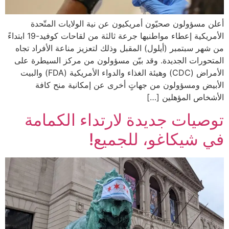
أعلن مسؤولون صحيّون أمريكيون عن نية الولايات المتّحدة
الأمريكية إعطاء مواطنيها جرعة ثالثة من لقاحات كوفيد-19 ابتداءً
من شهر سبتمبر (أيلول) المقبل وذلك لتعزيز مناعة الأفراد تجاه
المتحورات الجديدة. وقد بيّن مسؤولون من مركز السيطرة على
الأمراض (CDC) وهيئة الغذاء والدواء الأمريكية (FDA) والبيت
الأبيض ومسؤولون من جهاتٍ أخرى عن إمكانية منح كافة
الأشخاص المؤهلين […]
توصيات جديدة لارتداء الكمامة
في شيكاغو، للجميع!