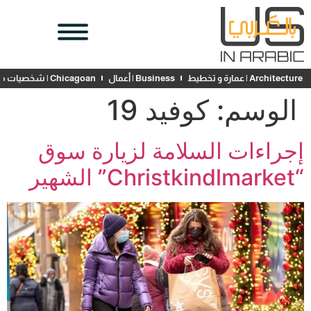
Architecture | عمارة و تخطيط
Business | أعمال
Chicagoan | شخصيات محلية
الوسم:
كوفيد 19
إجراءات السلامة لزيارة سوق
“Christkindlmarket” الشهير