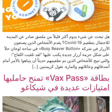
هل تبحث عن شيء يدوم أكثر قليلاً من ملصق صادر عن المدينة
للاحتفال بتطعيم Covid-19؟ يقدم الأشخاص الذين يصنعون
الأزرار في شركة «Busy Beaver Button» في ساحة لوجان حلاً
على شكل حزمة أزرار جديدة يكتب عليها “لقد تلقيت اللقاح”؛
والتي تتيح للأشخاص الذين تم تطعيمهم حديثاً أن يتباهوا بالأمر أمام
أصدقائهم وعائلاتهم والمارة. تقول كريستين […]
بطاقة «Vax Pass» تمنح حامليها
امتيازات عديدة في شيكاغو