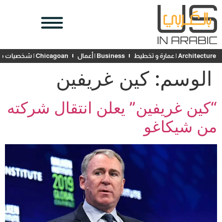
Architecture | عمارة و تخطيط
Business | أعمال
Chicagoan | شخصيات محلية
الوسم:
كين غريفين
“كين غريفين” يعلن انتقال شركته
من شيكاغو