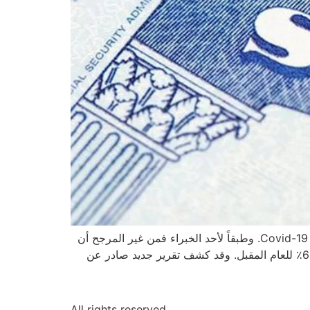
من المتوقع نفاذ أموال صندوق الضمان الاجتماعي في وقت أقرب مما كان يعتقد، وذلك وفقًا للتقديرات الأولية لتأثير جائحة Covid-19. وطبقاً لأحد الخبراء فمن غير المرجح أن
تتخذ السلطات أي إجراءات سريعة لترميم خسائر الصندوق. وتشير اتجاهات التضخم الأخيرة إلى ارتفاع تكلفة المعيشة بنحو 6٪ للعام المقبل. وقد كشف تقرير جديد صادر عن
All rights reserved