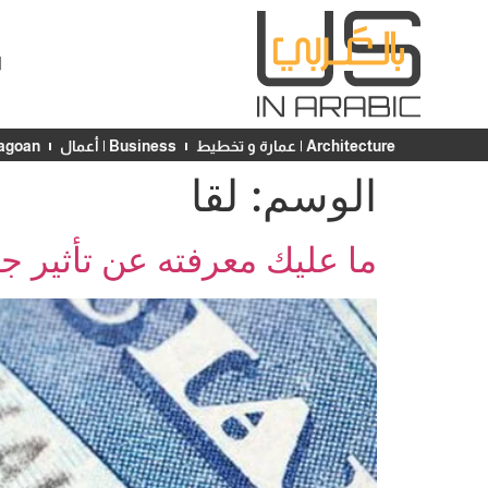
ا
Architecture | عمارة و تخطيط
Business | أعمال
Chicagoan | ش
الوسم:
لقا
ما عليك معرفته عن تأثير جائحة Covid 19 على صندوق الضمان