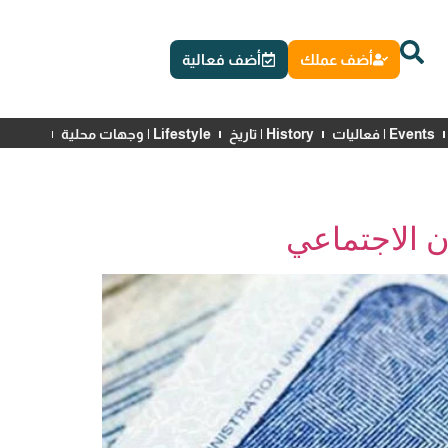
أضف عملك
أضف فعالية
Events | فعاليات
History | تاريخ
Lifestyle | وجهات محلية
News | أخبار