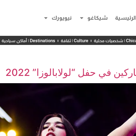
لرئيسية
شيكاغو
نيويورك
خصيات محلية
Culture | ثقافة
Destinations | أماكن سياحية
ن في حفل “لولابالوزا” 2022