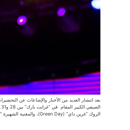
الروك “غرين داي” (Green Day)، والمغنية الشهيرة “دوا […]