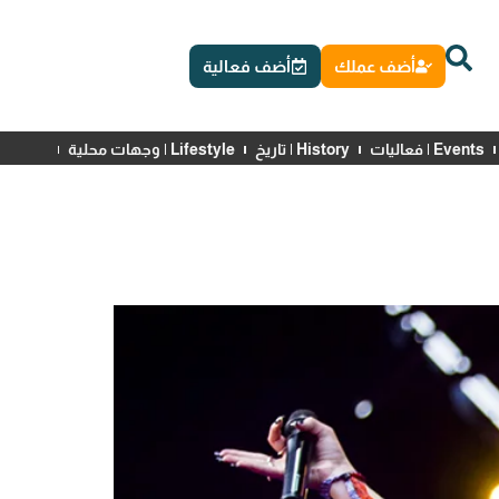
أضف عملك
أضف فعالية
Events | فعاليات
History | تاريخ
Lifestyle | وجهات محلية
News | أخبار