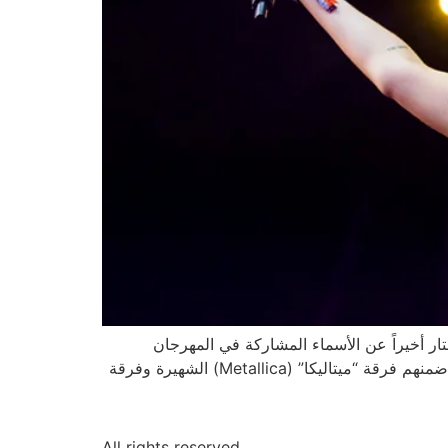
إشاعات عن التحضيرات الجارية وأهم المشاركين في مهرجان “لولابالوزا” 2022، كشف الستار أخيراً عن الأسماء المشاركة في المهرجان
الصيفي الكبير المقام في “غرانت بارك” بين 28 و31 يوليو/تموز. وسيضم المهرجان أشهر المغنيين والفرق حول العالم من ضمنهم فرقة “ميتاليكا” (Metallica) الشهيرة وفرقة
All rights reserved