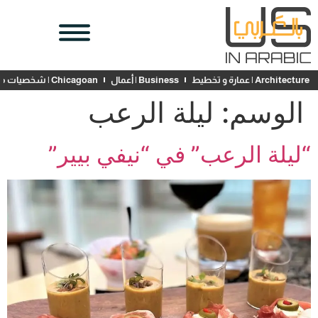
Architecture | عمارة و تخطيط
Business | أعمال
Chicagoan | شخصيات محلية
الوسم:
ليلة الرعب
“ليلة الرعب” في “نيفي بيير”