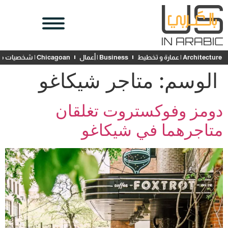
Architecture | عمارة و تخطيط
Business | أعمال
Chicagoan | شخصيات محلية
الوسم:
متاجر شيكاغو
دومز وفوكستروت تغلقان
متاجرهما في شيكاغو