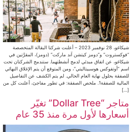
شيكاغو، 28 نوفمبر 2023 – أعلنت شركتا البقالة المتخصصة
“فوكستروت” و”دومز كيتشن آند ماركت” (دومز)، المقرَّتين في
شيكاغو، عن اتفاق مبدئي لدمج أنشطتهما. ستندمج الشركتان تحت
اسم “أوتفوكس هوسبيتاليتي”، ومن المتوقع أن يتم الإغلاق النهائي
للصفقة بحلول نهاية العام الحالي. لم يتم الكشف عن التفاصيل
المالية للصفقة1. ملخص الصفقة: في تطور مفاجئ، أعلنت كل من
[…]
متاجر “Dollar Tree” تغيّر
أسعارها لأول مرة منذ 35 عام