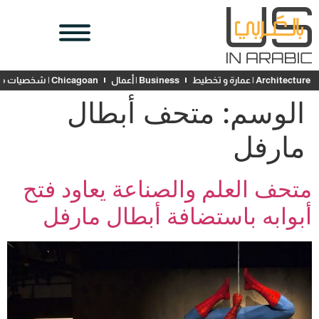
Architecture | عمارة و تخطيط
Business | أعمال
Chicagoan | شخصيات محلية
الوسم:
متحف أبطال
مارفل
متحف العلم والصناعة يعاود فتح
أبوابه باستضافة أبطال مارفل